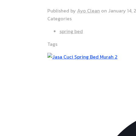
Published by
Ayo Clean
on
January 14,
Categories
spring bed
Tags