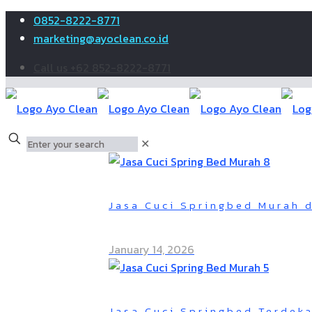
0852-8222-8771
marketing@ayoclean.co.id
Call us +62 852-8222-8771
✕
Jasa Cuci Springbed Murah 
January 14, 2026
Jasa Cuci Springbed Terdeka