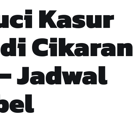
uci Kasur
di Cikara
— Jadwal
bel