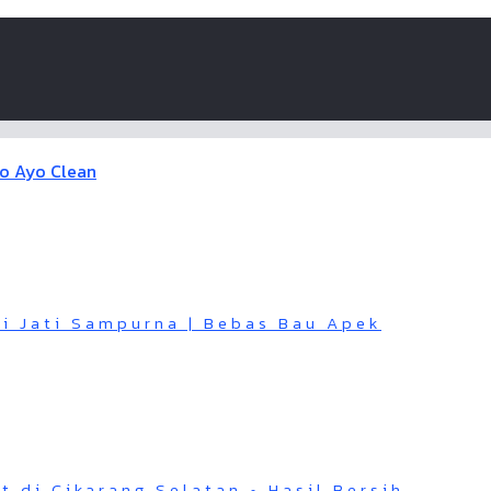
di Jati Sampurna | Bebas Bau Apek
t di Cikarang Selatan • Hasil Bersih