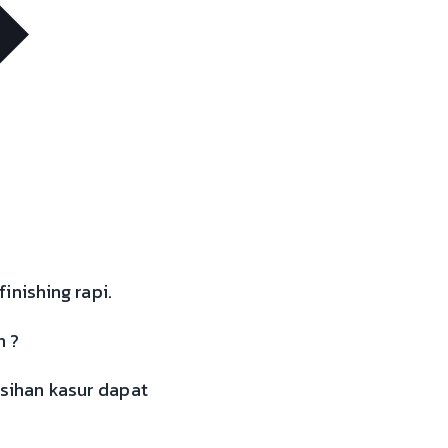
inishing rapi.
h ?
sihan kasur dapat