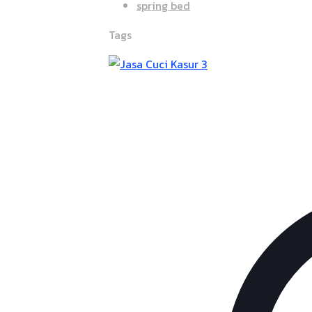
spring bed
Tags