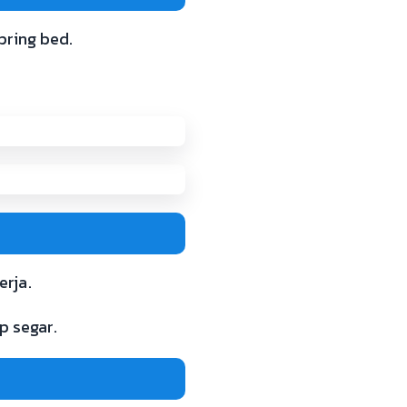
pring bed.
rja.
 segar.