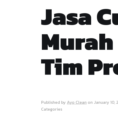
Jasa C
Murah
Tim Pr
Published by
Ayo Clean
on
January 10,
Categories