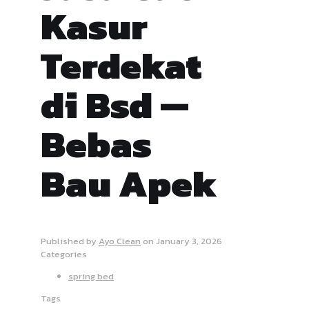
Kasur
Terdekat
di Bsd —
Bebas
Bau Apek
Published by
Ayo Clean
on
January 3, 2026
Categories
spring bed
Tags