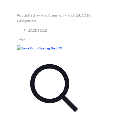
Published by
Ayo Clean
on
March 24, 2026
Categories
spring bed
Tags