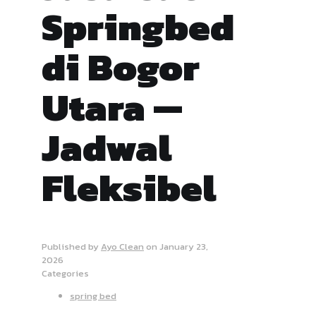
Springbed
di Bogor
Utara —
Jadwal
Fleksibel
Published by
Ayo Clean
on
January 23,
2026
Categories
spring bed