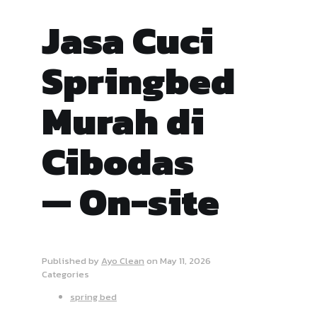
Jasa Cuci
Springbed
Murah di
Cibodas
— On-site
Published by
Ayo Clean
on
May 11, 2026
Categories
spring bed