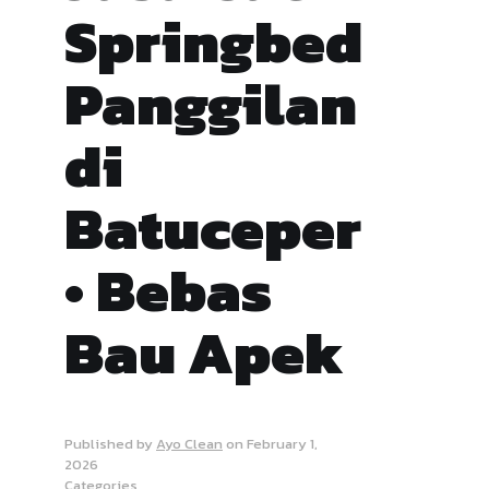
Springbed
Panggilan
di
Batuceper
• Bebas
Bau Apek
Published by
Ayo Clean
on
February 1,
2026
Categories