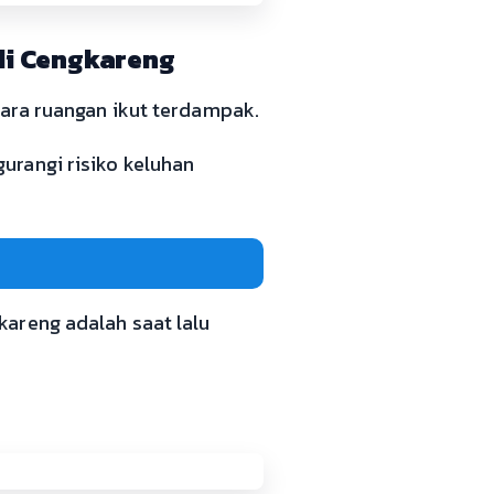
di Cengkareng
dara ruangan ikut terdampak.
urangi risiko keluhan
areng adalah saat lalu