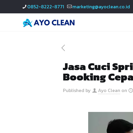
0852-8222-8771
marketing@ayoclean.co.id
Jasa Cuci Spr
Booking Cepa
Published by
Ayo Clean
on