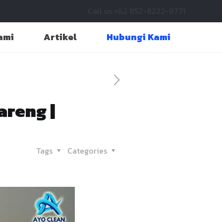
Call us +62 852-8222-8771
ami
Artikel
Hubungi Kami
areng |
Tags
Categories