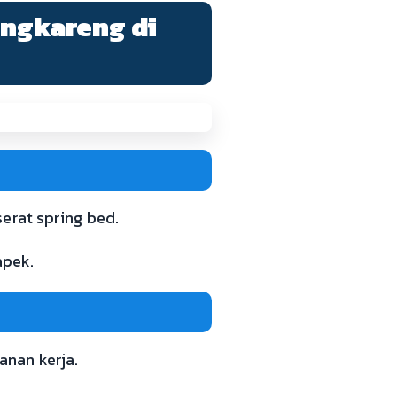
engkareng di
erat spring bed.
apek.
nan kerja.