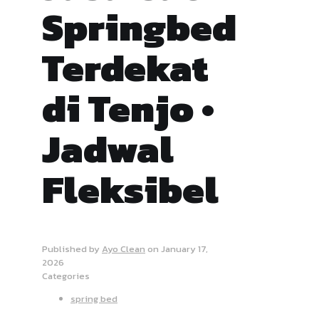
Springbed
Terdekat
di Tenjo •
Jadwal
Fleksibel
Published by
Ayo Clean
on
January 17,
2026
Categories
spring bed