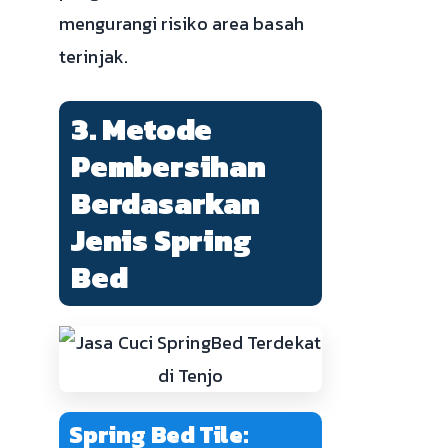
mengurangi risiko area basah
terinjak.
3. Metode
Pembersihan
Berdasarkan
Jenis Spring
Bed
Spring Bed Tile: