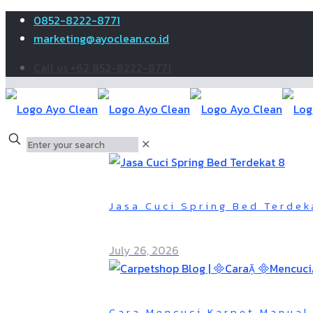
0852-8222-8771
marketing@ayoclean.co.id
Call us +62 852-8222-8771
✕
Jasa Cuci Spring Bed Terdek
July 26, 2026
Cara Mencuci Karpet Manual