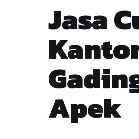
Jasa C
Kantor
Gading
Apek