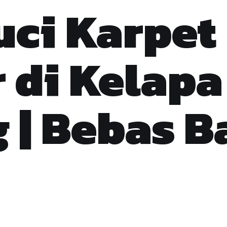
uci Karpet
 di Kelapa
 | Bebas B