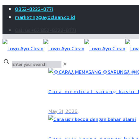
0852-8222-8771
marketing@ayoclean.co.id
Call us +62 852-8222-8771
✕
Cara membuat sarung kasur 
May 31, 2026
Cara usir kecoa dengan bah