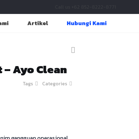
Call us +62 852-8222-8771
ami
Artikel
Hubungi Kami
t – Ayo Clean
Tags
Categories
inim gangguan operasional .