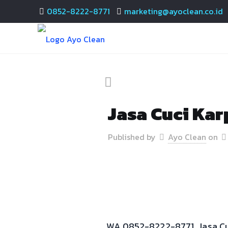
0852-8222-8771
marketing@ayoclean.co.id
Jasa Cuci Kar
Published by
Ayo Clean
on
WA 0852-8222-8771. Jasa Cuci