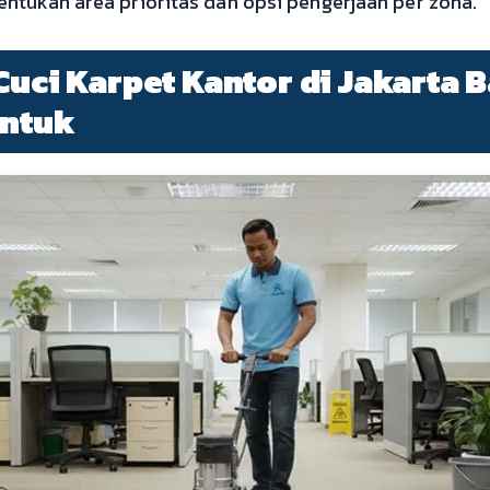
ntukan area prioritas dan opsi pengerjaan per zona.
Cuci Karpet Kantor di Jakarta B
untuk