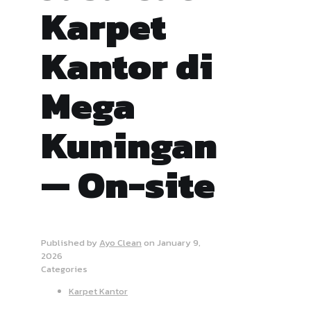
Karpet
Kantor di
Mega
Kuningan
— On-site
Published by
Ayo Clean
on
January 9,
2026
Categories
Karpet Kantor