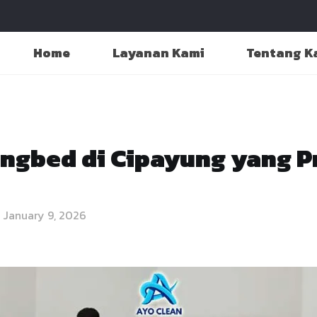
Home
Layanan Kami
Tentang K
ingbed di Cipayung yang P
January 9, 2026