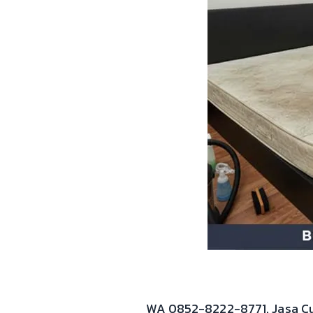
WA 0852-8222-8771. Jasa Cuc