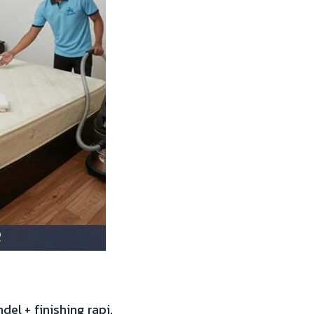
l + finishing rapi.