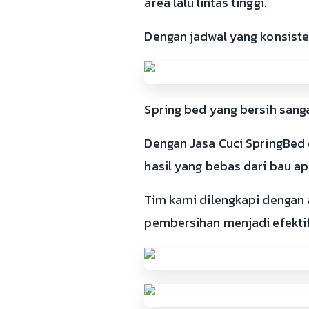
area lalu lintas tinggi.
Dengan jadwal yang konsisten
Spring bed yang bersih sang
Dengan Jasa Cuci SpringBed 
hasil yang bebas dari bau ap
Tim kami dilengkapi dengan
pembersihan menjadi efekti