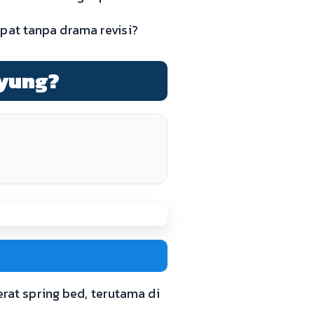
pat tanpa drama revisi?
ayung?
at spring bed, terutama di