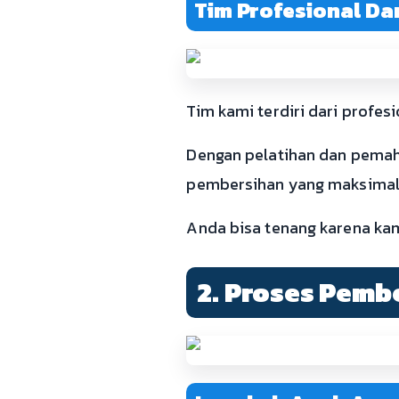
Tim Profesional D
Tim kami terdiri dari profe
Dengan pelatihan dan pemah
pembersihan yang maksimal
Anda bisa tenang karena kam
2. Proses Pemb