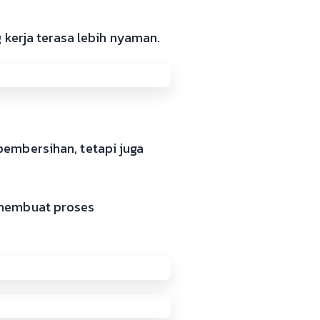
 kerja terasa lebih nyaman.
embersihan, tetapi juga
 membuat proses